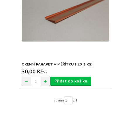
OKENNÍ PARAPET V MĚŘÍTKU 1:20 (1 KS)
30,00 Kč
/
ks
Přidat do košíku
strana
z 1