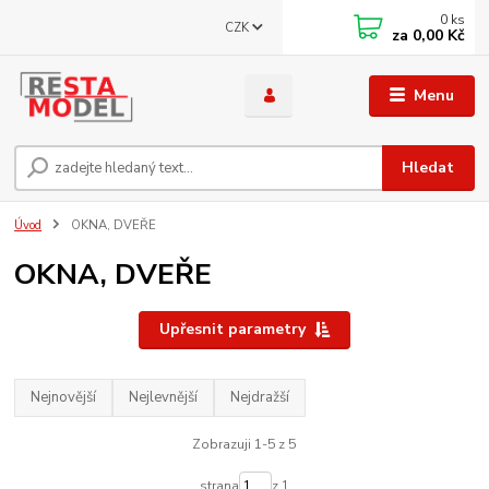
0
ks
CZK
za
0,00 Kč
Menu
Hledat
Úvod
OKNA, DVEŘE
OKNA, DVEŘE
Upřesnit parametry
Nejnovější
Nejlevnější
Nejdražší
Zobrazuji 1-5 z 5
strana
z 1