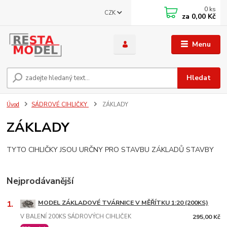
0
ks
CZK
za
0,00 Kč
Menu
Hledat
Úvod
SÁDROVÉ CIHLIČKY
ZÁKLADY
ZÁKLADY
TYTO CIHLIČKY JSOU URČNY PRO STAVBU ZÁKLADŮ STAVBY
Nejprodávanější
1.
MODEL ZÁKLADOVÉ TVÁRNICE V MĚŘÍTKU 1:20 (200KS)
V BALENÍ 200KS SÁDROVÝCH CIHLIČEK
295,00 Kč