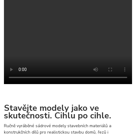
Stavějte modely jako ve
skutečnosti. Cihlu po cihle.
Ručně vyráběné sádrové modely stavebních materiálů a
konstrukčních dílů pro realistickou stavbu domů, řezů i