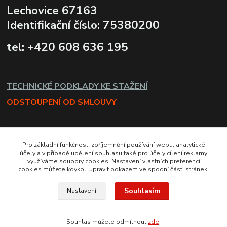
Lechovice 67163
Identifikační číslo: 75380200
tel: +420 608 636 195
TECHNICKÉ PODKLADY KE STAŽENÍ
ODSTOUPENÍ OD SMLOUVY
Pro základní funkčnost, zpříjemnění používání webu, analytické
účely a v případě udělení souhlasu také pro účely cílení reklamy
využíváme soubory cookies. Nastavení vlastních preferencí
cookies můžete kdykoli upravit odkazem ve spodní části stránek.
Souhlasím
Nastavení
Souhlas můžete odmítnout
zde
.