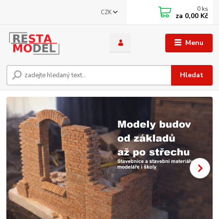
0
ks
CZK
za
0,00 Kč
Menu
Hledat