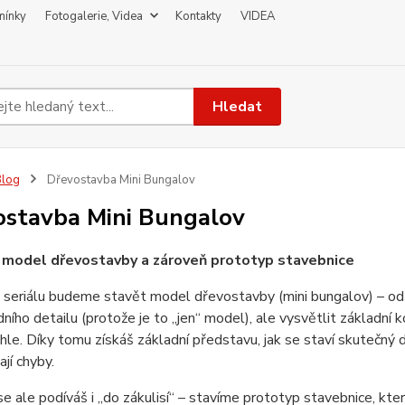
mínky
Fotogalerie, Videa
Kontakty
VIDEA
Hledat
Blog
Dřevostavba Mini Bungalov
ostavba Mini Bungalov
 model dřevostavby a zároveň prototyp stavebnice
seriálu budeme stavět model dřevostavby (mini bungalov) – od 
ního detailu (protože je to „jen“ model), ale vysvětlit základní k
hle. Díky tomu získáš základní představu, jak se staví skutečný d
ají chyby.
e ale podíváš i „do zákulisí“ – stavíme prototyp stavebnice, kt