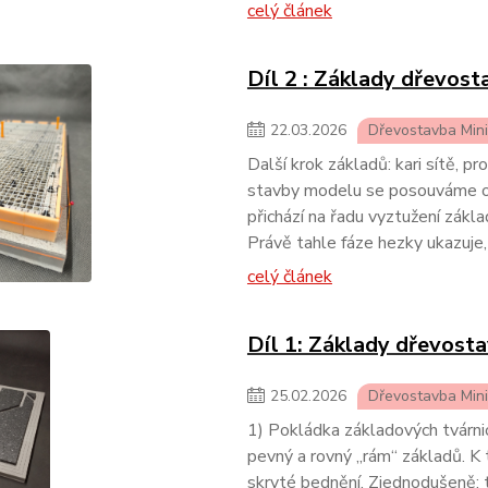
celý článek
Díl 2 : Základy dřevosta
22
.
03
.
2026
Dřevostavba Min
Další krok základů: kari sítě, p
stavby modelu se posouváme o 
přichází na řadu vyztužení zákl
Právě tahle fáze hezky ukazuje,
celý článek
Díl 1: Základy dřevostav
25
.
02
.
2026
Dřevostavba Min
1) Pokládka základových tvárni
pevný a rovný „rám“ základů. K 
skryté bednění. Zjednodušeně: t