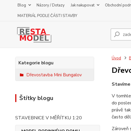
Blog
Názory / Dotazy
Jak nakupovat
Obchodní pod
MATERIÁL PODLE ČÁSTI STAVBY
Úvod
Kategorie blogu
Dřev
Dřevostavba Mini Bungalov
Stavíme
V tomhle 
Štítky blogu
do posled
právě tak
často děl
STAVEBNICE V MĚŘÍTKU 1:20
Zároveň s