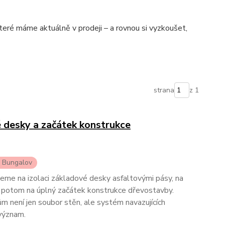
eré máme aktuálně v prodeji – a rovnou si vyzkoušet,
strana
z 1
é desky a začátek konstrukce
i Bungalov
eme na izolaci základové desky asfaltovými pásy, na
 potom na úplný začátek konstrukce dřevostavby.
ům není jen soubor stěn, ale systém navazujících
 význam.