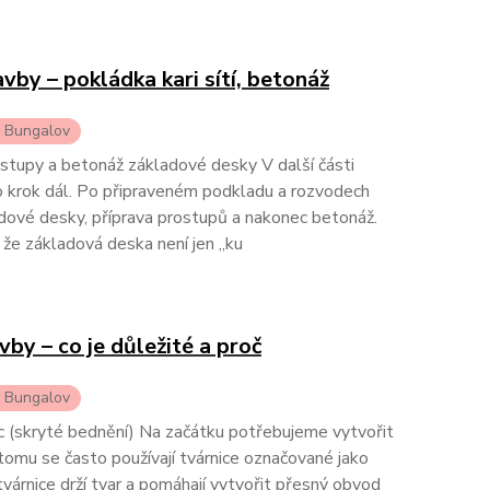
vby – pokládka kari sítí, betonáž
i Bungalov
rostupy a betonáž základové desky V další části
krok dál. Po připraveném podkladu a rozvodech
adové desky, příprava prostupů a nakonec betonáž.
 že základová deska není jen „ku
by – co je důležité a proč
i Bungalov
c (skryté bednění) Na začátku potřebujeme vytvořit
tomu se často používají tvárnice označované jako
várnice drží tvar a pomáhají vytvořit přesný obvod