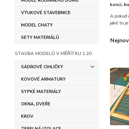
MODEL RODINNÉHO DOMU
konci, b
VÝUKOVÉ STAVEBNICE
A pokud c
jaké to j
MODEL CHATY
SETY MATERIÁLŮ
Nejnov
STAVBA MODELŮ V MĚŘÍTKU 1:20
SÁDROVÉ CIHLIČKY
KOVOVÉ ARMATURY
SYPKÉ MATERIÁLY
OKNA, DVEŘE
KROV
TEPELNÁ IZOLACE