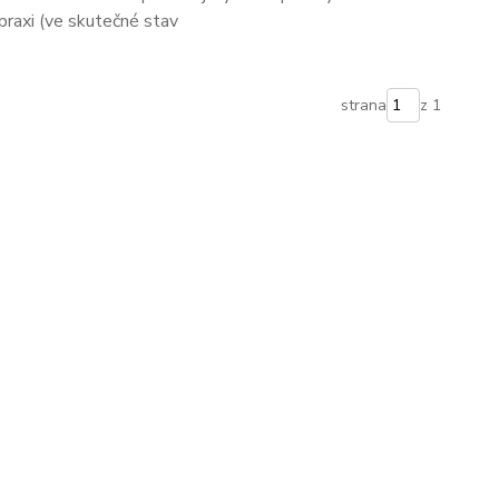
 praxi (ve skutečné stav
strana
z 1