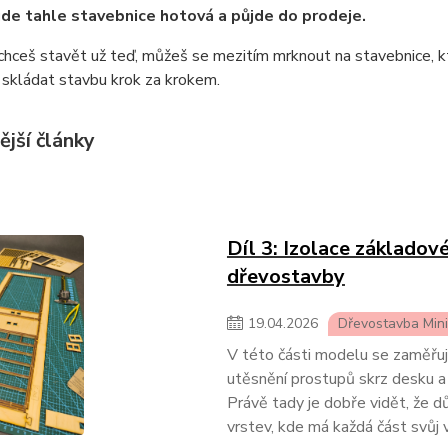
ude tahle stavebnice hotová a půjde do prodeje.
hceš stavět už teď, můžeš se mezitím mrknout na stavebnice, kt
e skládat stavbu krok za krokem.
ější články
Díl 3: Izolace základov
dřevostavby
19
.
04
.
2026
Dřevostavba Min
V této části modelu se zaměřuj
utěsnění prostupů skrz desku a
Právě tady je dobře vidět, že d
vrstev, kde má každá část svůj