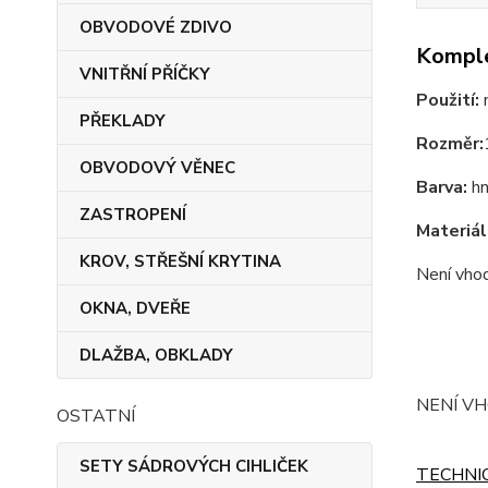
OBVODOVÉ ZDIVO
Komple
VNITŘNÍ PŘÍČKY
Použití:
m
PŘEKLADY
Rozměr:
OBVODOVÝ VĚNEC
Barva:
hn
ZASTROPENÍ
Materiál
KROV, STŘEŠNÍ KRYTINA
Není vhod
OKNA, DVEŘE
DLAŽBA, OBKLADY
NENÍ VH
OSTATNÍ
SETY SÁDROVÝCH CIHLIČEK
TECHNI