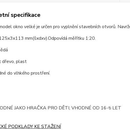
tní specifikace
odel okno velké je určen pro vyplnění stavebních otvorů. Navržen
125x3x113 mm(šxdxv).Odpovídá měřítku 1:20.
ědá
:
dřevo, plast
né do vlhkého prostření.
ODNÉ JAKO HRAČKA PRO DĚTI, VHODNÉ OD 16-ti LET
CKÉ PODKLADY KE STAŽENÍ