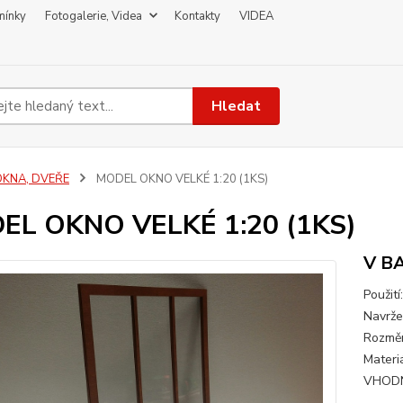
mínky
Fotogalerie, Videa
Kontakty
VIDEA
Hledat
OKNA, DVEŘE
MODEL OKNO VELKÉ 1:20 (1KS)
EL OKNO VELKÉ 1:20 (1KS)
V B
Použit
Navrže
Rozměr
Materi
VHODN