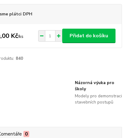
sme plátci DPH
,00 Kč
Přidat do košíku
/
ks
roduktu:
840
Názorná výuka pro
školy
Modely pro demonstraci
stavebních postupů
Komentáře
0