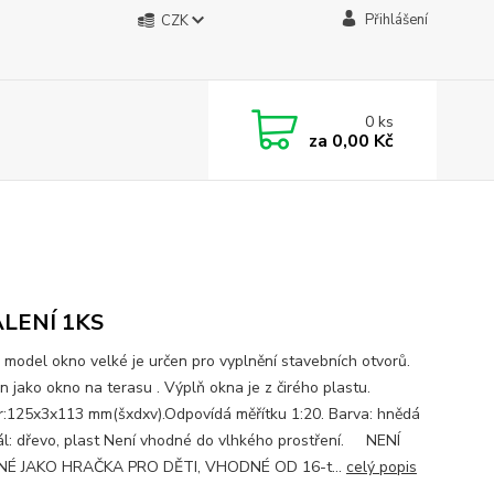
Přihlášení
CZK
0
ks
za
0,00 Kč
ALENÍ 1KS
í: model okno velké je určen pro vyplnění stavebních otvorů.
n jako okno na terasu . Výplň okna je z čirého plastu.
:125x3x113 mm(šxdxv).Odpovídá měřítku 1:20. Barva: hnědá
ál: dřevo, plast Není vhodné do vlhkého prostření. NENÍ
É JAKO HRAČKA PRO DĚTI, VHODNÉ OD 16-t...
celý popis