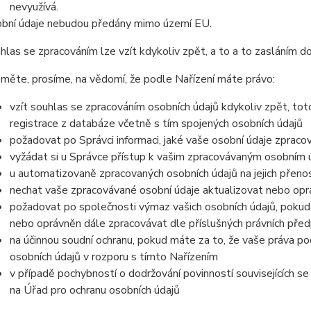
nevyužívá.
bní údaje
nebudou
předány mimo území EU.
hlas se zpracováním lze vzít kdykoliv zpět, a to
a to zasláním do
měte, prosíme, na vědomí, že podle Nařízení máte právo:
vzít souhlas se zpracováním osobních údajů kdykoliv zpět, to
registrace z databáze včetně s tím spojených osobních údajů
požadovat po Správci informaci, jaké vaše osobní údaje zpraco
vyžádat si u Správce přístup k vašim zpracovávaným osobním ú
u automatizovaně zpracovaných osobních údajů na jejich přeno
nechat vaše zpracovávané osobní údaje aktualizovat nebo opra
požadovat po společnosti výmaz vašich osobních údajů, pokud 
nebo oprávněn dále zpracovávat dle příslušných právních před
na účinnou soudní ochranu, pokud máte za to, že vaše práva po
osobních údajů v rozporu s tímto Nařízením
v případě pochybností o dodržování povinností souvisejících s
na Úřad pro ochranu osobních údajů