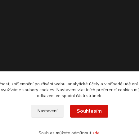
čnost, zpříjemnění používání webu, analytické účely a v případě udělení
y využíváme soubory cookies. Nastavení vlastních preferencí cookies mů
odkazem ve spodní části stránek.
Souhlasím
Nastavení
Souhlas můžete odmítnout
zde
.