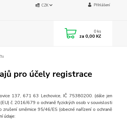
Přihlášení
CZK
0
ks
za
0,00 Kč
čtu
jů pro účely registrace
chovice 137, 671 63 Lechovice, IČ 75380200.
(dále jen
(EU) č. 2016/679 o ochraně fyzických osob v souvislosti
o zrušení směrnice 95/46/ES (obecné nařízení o ochraně
ní údaje: