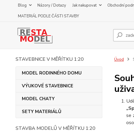
Blog
Názory / Dotazy
Jak nakupovat
Obchodní pod
MATERIÁL PODLE ČÁSTI STAVBY
STAVEBNICE V MĚŘÍTKU 1:20
Úvod
S
MODEL RODINNÉHO DOMU
Souh
VÝUKOVÉ STAVEBNICE
uživ
MODEL CHATY
Udě
„Sp
SETY MATERIÁLŮ
se 
oso
STAVBA MODELŮ V MĚŘÍTKU 1:20