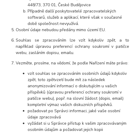
448/73, 370 01, České Budějovice
Případně další poskytovatelé zpracovatelských
softwarů, služeb a aplikací, které však v současné
době společnost nevyužívá.
Osobní údaje
nebudou
předány mimo území EU.
Souhlas se zpracováním lze vzít kdykoliv zpět, a to
například úpravou preferencí ochrany soukromí v patičce
webu, zasláním dopisu, emailu
.
Vezměte, prosíme, na vědomí, že podle Nařízení máte právo:
vzít souhlas se zpracováním osobních údajů kdykoliv
zpět, toto zpětvzetí bude mít za následek
anonymizování informací o diskutujícím u vašich
příspěvků (úpravou preferencí ochrany soukromí v
patičce webu), popř. na slovní žádost (dopis, email)
kompletní výmaz vašich diskuzních příspěvků.
požadovat po Správci informaci, jaké vaše osobní
údaje zpracovává
vyžádat si u Správce přístup k vašim zpracovávaným
osobním údajům a požadovat jejich kopii