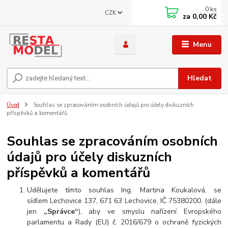
0
ks
CZK
za
0,00 Kč
Menu
Hledat
Úvod
Souhlas se zpracováním osobních údajů pro účely diskuzních
příspěvků a komentářů
Souhlas se zpracováním osobních
údajů pro účely diskuzních
příspěvků a komentářů
Udělujete tímto souhlas
Ing. Martina Koukalová, se
sídlem Lechovice 137, 671 63 Lechovice, IČ 75380200. (
dále
jen
„Správce“
), aby ve smyslu nařízení Evropského
parlamentu a Rady (EU) č. 2016/679 o ochraně fyzických