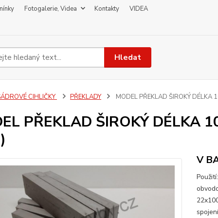
mínky
Fotogalerie, Videa
Kontakty
VIDEA
Hledat
SÁDROVÉ CIHLIČKY
PŘEKLADY
MODEL PŘEKLAD ŠIROKÝ DÉLKA 10
EL PŘEKLAD ŠIROKÝ DÉLKA 10
)
V B
Použití
obvodo
22x100
spojen