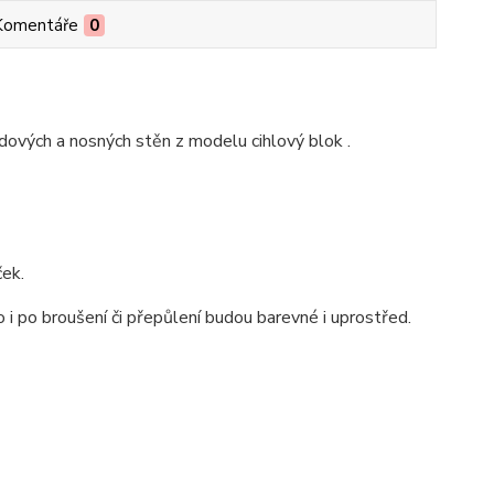
Komentáře
0
odových a nosných stěn z modelu cihlový blok .
ček.
o i po broušení či přepůlení budou barevné i uprostřed.