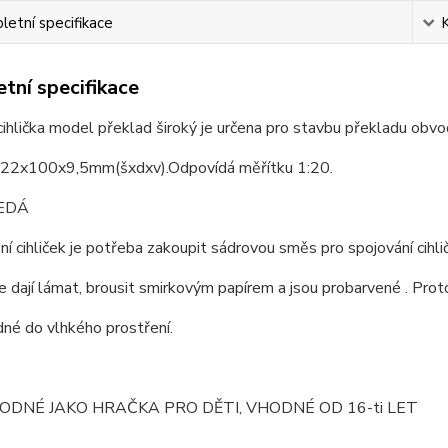
etní specifikace
tní specifikace
cihlička model překlad široký je určena pro stavbu překladu obv
22x100x9,5mm(šxdxv).Odpovídá měřítku 1:20.
EDÁ
ní cihliček je potřeba zakoupit sádrovou směs pro spojování cihli
se dají lámat, brousit smirkovým papírem a jsou probarvené . Prot
né do vlhkého prostření.
ODNÉ JAKO HRAČKA PRO DĚTI, VHODNÉ OD 16-ti LET