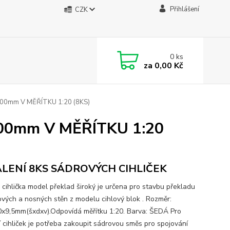
Přihlášení
CZK
0
ks
za
0,00 Kč
0mm V MĚŘÍTKU 1:20 (8KS)
0mm V MĚŘÍTKU 1:20
ALENÍ 8KS SÁDROVÝCH CIHLIČEK
: cihlička model překlad široký je určena pro stavbu překladu
vých a nosných stěn z modelu cihlový blok . Rozměr:
x9,5mm(šxdxv).Odpovídá měřítku 1:20. Barva: ŠEDÁ Pro
í cihliček je potřeba zakoupit sádrovou směs pro spojování