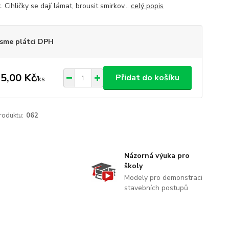
k. Cihličky se dají lámat, brousit smirkov...
celý popis
sme plátci DPH
5,00 Kč
Přidat do košíku
/
ks
roduktu:
062
Názorná výuka pro
školy
Modely pro demonstraci
stavebních postupů