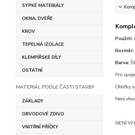
SYPKÉ MATERIÁLY
Kompl
OKNA, DVEŘE
Komple
KROV
Použití:
TEPELNÁ IZOLACE
Rozměr:
KLEMPÍŘSKÉ DÍLY
Barva:
Š
OSTATNÍ
Pro spoje
Cihličky 
MATERIÁL PODLE ČÁSTI STAVBY
Není vhod
ZÁKLADY
OBVODOVÉ ZDIVO
NENÍ VH
VNITŘNÍ PŘÍČKY