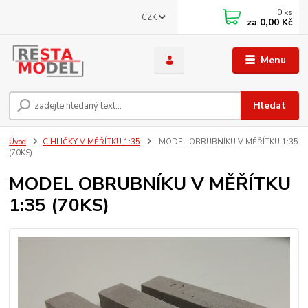
0
ks
CZK
za
0,00 Kč
Menu
Hledat
Úvod
CIHLIČKY V MĚŘÍTKU 1:35
MODEL OBRUBNÍKU V MĚŘÍTKU 1:35
(70KS)
MODEL OBRUBNÍKU V MĚŘÍTKU
1:35 (70KS)