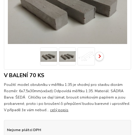
V BALENÍ 70 KS
Použití: model obrubníku v měřítku 1:35 je vhodný pro stavbu diorám
Rozměr: 6x7,5x30mm(vxšxd).Odpovídá měřítku 1:35. Materiál: SÁDRA
Barva: ŠEDÁ Cihličky se dají lámat, brousit smirkovým papírem a jsou
probarvené, proto i po broušení či přepůlení budou barevné i uprostřed.
V případě že vám nebud...
celý popis
Nejsme plátci DPH