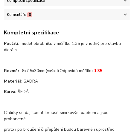
Kompletní specifikace
Komentáře
0
Kompletní specifikace
Použití:
model obrubníku v měřítku 1:35 je vhodný pro stavbu
diorám
Rozměr:
6x7,5x30mm(vxšxd).Odpovídá měřítku
1:35
.
Materiál:
SÁDRA
Barva:
ŠEDÁ
Cihličky se dají lámat, brousit smirkovým papírem a jsou
probarvené,
proto i po broušení či přepůlení budou barevné i uprostřed.