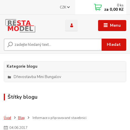
0
ks
CZK
za
0,00 Kč
Menu
Hledat
Kategorie blogu
Dřevostavba Mini Bungalov
Štítky blogu
Úvod
Blog
Informace o připravované stavebnici
04
.
06
.
2017