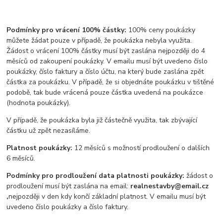
Podmínky pro vrácení 100% částky:
100% ceny poukázky
můžete žádat pouze v případě, že poukázka nebyla využita.
Žádost o vrácení 100% částky musí být zaslána nejpozději do 4
měsíců od zakoupení poukázky. V emailu musí být uvedeno číslo
poukázky, číslo faktury a číslo účtu, na který bude zaslána zpět
částka za poukázku. V případě, že si objednáte poukázku v tištěné
podobě, tak bude vrácená pouze částka uvedená na poukázce
(hodnota poukázky).
V případě, že poukázka byla již částečně využita, tak zbývající
částku už zpět nezasíláme.
Platnost poukázky:
12 měsíců s možností prodloužení o dalších
6 měsíců.
Podmínky pro prodloužení data platnosti poukázky:
žádost o
prodloužení musí být zaslána na email:
realnestavby@email.cz
,
nejpozději v den kdy končí základní platnost. V emailu musí být
uvedeno číslo poukázky a číslo faktury.